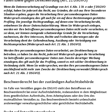
Fällen sowie gegen Direktwerbung (Art. 21 DSGVO)
Wenn die Datenverarbeitung auf Grundlage von Art. 6 Abs. 1 lit. e oder f DSGVO
erfolgt, haben Sie jederzeit das Recht, aus Gründen, die sich aus Ihrer besonderen
Situation ergeben, gegen die Verarbeitung Ihrer personenbezogenen Daten
Widerspruch einzulegen; dies gilt auch für ein auf diese Bestimmungen gestütztes
Profiling. Die jeweilige Rechtsgrundlage, auf denen eine Verarbeitung beruht,
entnehmen Sie dieser Datenschutzerklärung. Wenn Sie Widerspruch einlegen,
werden wir Ihre betroffenen personenbezogenen Daten nicht mehr verarbeiten, es
sei denn, wir können zwingende schutzwürdige Gründe für die Verarbeitung
nachweisen, die Ihre Interessen, Rechte und Freiheiten überwiegen oder die
Verarbeitung dient der Geltendmachung, Ausübung oder Verteidigung von
Rechtsansprüchen (Widerspruch nach Art. 21 Abs. 1 DSGVO).
Werden Ihre personenbezogenen Daten verarbeitet, um Direktwerbung zu
betreiben, so haben Sie das Recht, jederzeit Widerspruch gegen die Verarbeitung
Sie betreffender personenbezogener Daten zum Zwecke derartiger Werbung
einzulegen; dies gilt auch für das Profiling, soweit es mit solcher Direktwerbung in
Verbindung steht. Wenn Sie widersprechen, werden Ihre personenbezogenen Daten
anschließend nicht mehr zum Zwecke der Direktwerbung verwendet (Widerspruch
nach Art. 21 Abs. 2 DSGVO).
Beschwerderecht bei der zuständigen Aufsichtsbehörde
Im Falle von Verstößen gegen die DSGVO steht den Betroffenen ein
Beschwerderecht bei einer Aufsichtsbehörde, insbesondere in dem Mitgliedstaat
ihres gewöhnlichen Aufenthalts, ihres Arbeitsplatzes oder des Orts des
mutmaßlichen Verstoßes zu. Das Beschwerderecht besteht unbeschadet
anderweitiger verwaltungsrechtlicher oder gerichtlicher Rechtsbehelfe.