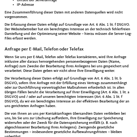
Uhrzeit der Serveranfrage
IP-Adresse
Eine Zusammenführung dieser Daten mit anderen Datenquellen wird nicht
vorgenommen.
Die Erfassung dieser Daten erfolgt auf Grundlage von Art. 6 Abs. 1 lit. f DSGVO.
Der Websitebetreiber hat ein berechtigtes Interesse an der technisch fehlerfreien
Darstellung und der Optimierung seiner Website – hierzu müssen die Server-Log-
Files erfasst werden.
Anfrage per E-Mail, Telefon oder Telefax
Wenn Sie uns per E-Mail, Telefon oder Telefax kontaktieren, wird Ihre Anfrage
inklusive aller daraus hervorgehenden personenbezogenen Daten (Name,
Anfrage) zum Zwecke der Bearbeitung Ihres Anliegens bei uns gespeichert und
verarbeitet. Diese Daten geben wir nicht ohne Ihre Einwilligung weiter.
Die Verarbeitung dieser Daten erfolgt auf Grundlage von Art. 6 Abs. 1 lit. b
DSGVO, sofern Ihre Anfrage mit der Erfüllung eines Vertrags zusammenhängt
oder zur Durchführung vorvertraglicher Maßnahmen erforderlich ist. In allen
übrigen Fällen beruht die Verarbeitung auf Ihrer Einwilligung (Art. 6 Abs. 1 lit. a
DSGVO) und / oder auf unseren berechtigten Interessen (Art. 6 Abs. 1 lit. f
DSGVO), da wir ein berechtigtes Interesse an der effektiven Bearbeitung der an
uns gerichteten Anfragen haben.
Die von Ihnen an uns per Kontaktanfragen übersandten Daten verbleiben bei
uns, bis Sie uns zur Löschung auffordern, Ihre Einwilligung zur Speicherung
widerrufen oder der Zweck für die Datenspeicherung entfällt (z. B. nach
abgeschlossener Bearbeitung Ihres Anliegens). Zwingende gesetzliche
Bestimmungen – insbesondere gesetzliche Aufbewahrungsfristen – bleiben
unberührt.